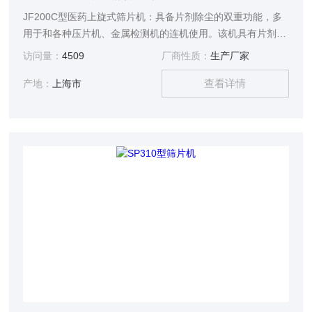
JF200C型医药上旋式筛片机：具备片剂除尘的双重功能，多
用于和各种压片机、金属检测机的连机使用。该机具有片剂除
尘路径长，药片自动翻面磨光，除尘效果好的特点。符合
访问量：
4509
厂商性质：
生产厂家
GMP要求。
查看详情
产地：
上海市