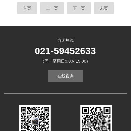
小等)5.启动封口程序，电磁感应线圈开始工
旋机构和传动系统组成：旋盖头是搓式旋盖机
首页
上一页
下一页
末页
作对铝箔进行加热封口。6.封口完成后，封口
的主要工作部分，通常采用金属或塑料材料制
机会自动停止工作，操作人员可以...
成。它具有一个与瓶盖相匹配的锥形内孔，可
以夹紧瓶盖并将其固定在适当的位置。搓旋机
构是搓式旋盖机的核心部分，它包括一个搓旋
轮和一个搓旋轴。搓旋轮是一个带有凸起和凹
咨询热线
槽的圆盘，与瓶盖表面的纹理相匹配。当瓶盖
021-59452633
被旋盖头夹紧时，搓旋轴驱动搓旋轮旋转，
（周一至周日9:00- 19:00）
通...
在线咨询