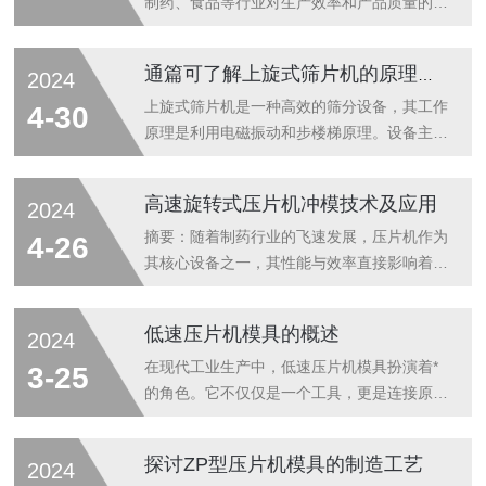
制药、食品等行业对生产效率和产品质量的要
求不断提高。高速旋转式压片机模具作为现代
制药和食品生产中的关键设备，以其高效、精
通篇可了解上旋式筛片机的原理及特点、应用
2024
准和稳定的特性，在行业中发挥着越来越重要
的作用。高速旋转式压片机模具是一种在高速
上旋式筛片机是一种高效的筛分设备，其工作
4-30
旋转的压片机上安装的模具。其工作原理是通
原理是利用电磁振动和步楼梯原理。设备主要
过模具的凸轮和挤出孔，使原料在模具中快速
由筛网、振动源、支撑弹簧、驱动电机、控制
形成均匀的颗粒，然后通过模具中心的压力辊
部分等组成。片剂在电磁振动旋转力的作用
高速旋转式压片机冲模技术及应用
2024
将颗粒压制成所需形状和尺寸的片状物。这种
下，由不锈钢螺旋筛网象爬楼梯一股，从下往
模具的材质通常采用高强度不锈钢，以确保其
上爬出，粉尘则通过吸尘器由网眼吸出。上旋
摘要：随着制药行业的飞速发展，压片机作为
4-26
耐磨性和稳定性，从而满足长时间、高强度
式筛片机具有体积小、噪音低、音效节能、洁
其核心设备之一，其性能与效率直接影响着药
生...
净密封性好等特点，符合GMP规范要求。此
品生产的质量与速度。本文重点探讨了高速旋
外它还具备片剂磨光、除尘和提升的三重功
转式压片机的冲模技术，分析了其工作原理、
低速压片机模具的概述
2024
能，机器入口可以和任何型号的压片机连接使
结构特点、技术优势以及在实际应用中的表
用、出口可以和金属检测机的连机使用。实现
现，旨在为制药企业提供有益的参考与借鉴。
在现代工业生产中，低速压片机模具扮演着*
3-25
了片剂磨光、除尘、提升和金属异物检测的联
正文：一、引言在现代制药行业中，压片机是
的角色。它不仅仅是一个工具，更是连接原材
机生...
一种设备，其主要用于将粉末状或颗粒状的物
料与产品的桥梁，是工业制造中的环节。低速
料压制成具有一定形状和硬度的药片。随着科
压片机模具的设计与制造是一门复杂的技艺，
探讨ZP型压片机模具的制造工艺
2024
技的进步和市场的需求，高速旋转式压片机以
涉及到材料学、力学、机械设计等多个领域的