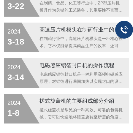
其高效、稳定的特点，逐渐成为了行业内的主
知识。其基本要求是精确度高、耐用性强、生
在制药、食品、化工等行业中，ZP型压片机
3-22
流选择。高速旋转式压片机的核心在于其冲模
产效率高。为了实现这些要求，模具的材料选
模具作为关键的工艺装备，其重要性不言而
技...
择至关重要。高速工具钢、硬质合金、陶瓷材
喻。它不仅是实现产品成型的工具，更是提升
料等高强度、高耐磨的材料被广泛应用于模具
产品质量、保证生产效率的关键环节。随着科
高速压片机模头在制药行业中的应用
2024
制造中，以确保模具能够在长期使用中保持稳
技的不断进步，压片机模具的设计和制造也在
定的性能。的结构设计同样重要。合理的结构
不断升级，以满足日益增长的市场需求。一、
在制药行业中，高速压片机模头是一种核心技
3-18
设计不仅能够提高模具的强度和刚度，还能
基本构成ZP型压片机模具主要由上模、下模
术。它不仅能够提高药品生产的效率，还可以
够...
和冲模三部分组成。上模和下模是主体部分，
确保药品的质量和稳定性。本文将对设备进行
它们通过精确的配合，实现了对物料的压缩成
深入探讨，分析其在制药行业中的应用及其重
电磁感应铝箔封口机的操作流程及维护与安全
2024
型。冲模则在上、下模之间起到了关键的传动
要性。一、基本构成主要由模座、上冲模、下
和成型作用。这种精细的结构设计，确保了模
冲模、加料装置以及压片机组成。其中，模座
电磁感应铝箔封口机是一种利用高频电磁感应
3-14
具在使用过程中的稳定性和可靠性。二、制造
是模头的基础，用于固定上冲模和下冲模。上
原理，对铝箔进行瞬间加热以实现封口的设
工...
冲模和下冲模则是压片的关键部件，通过它们
备。本设备广泛应用于食品、药品、化工等行
的协同工作，将原料压制成药品片剂。加料装
业的包装，尤其适合热敏性、易氧化物品的包
搓式旋盖机的主要组成部分介绍
2024
置则负责将原料准确、均匀地送入模孔中，确
装。电磁感应铝箔封口机的操作流程：1.开启
保每片药品的质量一致。压片机则是整个模头
电源，启动封口机。2.通过铝箔送料装置将铝
搓式旋盖机是常见的一种高效、可靠的包装机
1-8
的动力来源，它提供必要的压力，使原料在
箔输送到封口位置。3.将待封口的物品放置在
械，它可以快速地将瓶盖旋转至所需的角度，
模...
封口工作台上，调整铝箔位置.4.在触摸屏操
该机广泛应用于食品、饮料、化妆品等行业的
作界面上设定封口参数(如加热时间、电流大
包装生产线中。搓式旋盖机通常由旋盖头、搓