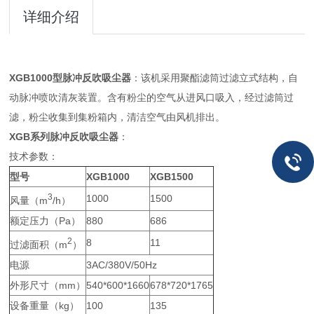
详细介绍
XGB1000型脉冲反吹吸尘器
：该机采用聚酯滤筒过滤立式结构，自
动脉冲喷吹清灰装置。含有粉尘的空气从进风口吸入，经过滤筒过
滤，粉尘收集到集粉箱内，清洁空气由风机排出。
XGB系列
脉冲反吹吸尘器
：
技术参数：
型号
XGB1000
XGB1500
3
1000
1500
风量（m
/h）
额定压力（Pa）
880
686
2
8
11
过滤面积（m
）
电源
3AC/380V/50Hz
外形尺寸（mm）
540*600*1660
678*720*1765
设备重量（kg）
100
135