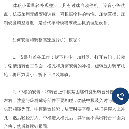
体积小重量轻外观整洁，具有过载自动停机、噪音小等优
点，机器采用无级变频调速，可根据物料的特性、压制直径、压
制硬度调整速度，是替代单冲模粉末成型机的理想设备。
如何安装和调整高速压片机冲模呢？
1、安装前准备工作：拆下料斗、加料器。打开右门，转动
手轮清洁转台工作面、模孔和所需安装的冲模。旋转压力调节收
轮，将压力调小，拆下下冲装卸轨。
2、中模的安装：将转台上中模紧固螺钉旋出转台外圆1毫米
左右，注意与吸粉嘴等部件不要相碰，勿使中模装入时与螺钉的
头部相碰为宜。中模装置较紧，放置时要平稳，将打棒穿入上冲
孔，然后轻轻打入。中模进入模孔后，其平面不高出转台平面为
合格，然后将螺钉紧固。