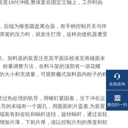
置19付冲模,整体套在固定立轴上，工作时由
，后端为锥形圆盘离合器，有手柄控制开关与停
弹簧的压力时，就发生打滑，这样勿使机器遭受
片。加料器的装置注意其平面应校准至将碰面末
调节。粉量调整方法，在料斗架的顶部有一滚花螺
的大小和充填量，可观察栅式加料器内粉子的积
在线咨询
经过热处理的轨导，用螺钉紧固着，当下冲在运
电话
电话
微信扫一扫
轨导的末端有一个圆孔，用圆面积片盖着,为装置
端装有斜齿轮和蜗杆连结，旋转蜗杆，通过齿轮
增加片薄，下则片厚，借以控制片剂的厚度和软