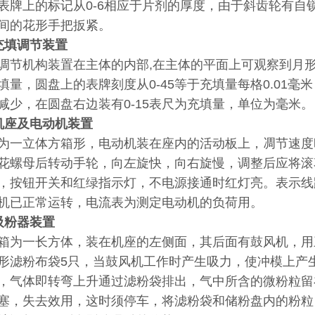
表牌上的标记从0-6相应于片剂的厚度，由于斜齿轮有自
间的花形手把扳紧。
充填调节装置
调节机构装置在主体的内部,在主体的平面上可观察到月
填量，圆盘上的表牌刻度从0-45等于充填量每格0.01
减少，在圆盘右边装有0-15表尺为充填量，单位为毫米。
机座及电动机装置
为一立体方箱形，电动机装在座内的活动板上，凋节速度
花螺母后转动手轮，向左旋快，向右旋慢，调整后应将滚
，按钮开关和红绿指示灯，不电源接通时红灯亮。表示线
机已正常运转，电流表为测定电动机的负荷用。
吸粉器装置
箱为一长方体，装在机座的左侧面，其后面有鼓风机，用
形滤粉布袋5只，当鼓风机工作时产生吸力，使冲模上产
，气体即转弯上升通过滤粉袋排出，气中所含的微粉粒留
塞，失去效用，这时须停车，将滤粉袋和储粉盘内的粉粒