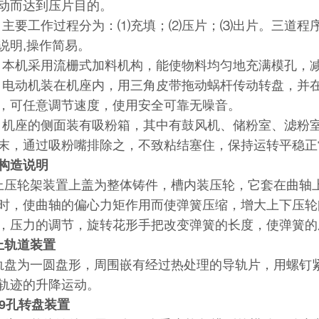
动而达到压片目的。
主要工作过程分为：⑴充填；⑵压片；⑶出片。三道程
说明,操作简易。
本机采用流栅式加料机构，能使物料均匀地充满模孔，
电动机装在机座内，用三角皮带拖动蜗杆传动转盘，并
，可任意调节速度，使用安全可靠无噪音。
机座的侧面装有吸粉箱，其中有鼓风机、储粉室、滤粉
末，通过吸粉嘴排除之，不致粘结塞住，保持运转平稳正
构造说明
上压轮架装置上盖为整体铸件，槽内装压轮，它套在曲轴
时，使曲轴的偏心力矩作用而使弹簧压缩，增大上下压轮
，压力的调节，旋转花形手把改变弹簧的长度，使弹簧的
上轨道装置
盘为一圆盘形，周围嵌有经过热处理的导轨片，用螺钉
轨迹的升降运动。
19孔转盘装置