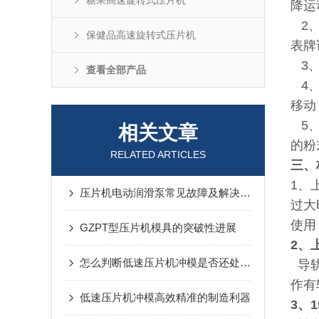
糖果高速旋转式压片机
降运
2、
保健品高速旋转式压片机
表牌
3、
查看全部产品
4、
移动
5、
相关文章
的粉
RELATED ARTICLES
三、
1、
压片机电动润滑泵常见故障及解决方案
过大
使用
GZPT型压片机模具的突破性进展
2、
怎么判断低速压片机冲模是否还处在合格状态
导轨
作有
低速压片机冲模高效精准的制造利器
3、