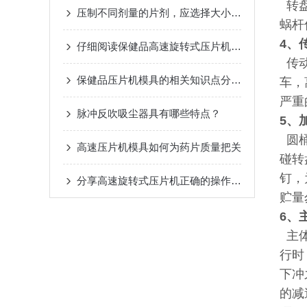
转盘
压制不同剂量的片剂，应选择大小适宜的低速压片机冲模
蜗杆
4、
仔细阅读保健品高速旋转式压片机的使用说明
传动
保健品压片机模具的相关知识点分享给大家
车，
严重
脉冲反吹吸尘器具有哪些特点？
5、
圆桶
高速压片机模具如何为药片质量把关
碰转
钉，
分享高速旋转式压片机正确的操作步骤及注意事项
贮量
6、
主体
行时
下冲
的减