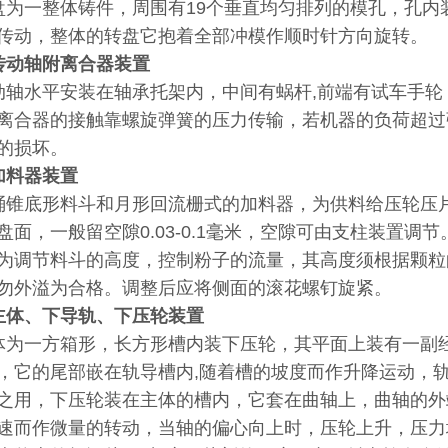
为一整体铸件，周围有19个垂直均匀排列的模孔，孔内装
传动，整体的转盘它抱着全部冲模作顺时针方向旋转。
传动轴附离合器装置
轴水平安装在轴承托架内，中间有蜗杆,前端有试车手轮
离合器的接触靠螺旋弹簧的压力传输，若机器的负荷超过
的损坏。
加料器装置
锥底形料斗和月形回流栅式的加料器，为供料给压轮压
盘面，一般留空隙0.03-0.1毫米，空隙可由支柱装置
为调节料斗的高度，控制粉子的流量，其高度须根据颗粒
勿外溢为合格。调整后应将侧面的滚花螺钉旋紧。
主体、下导轨、下压轮装置
为一方箱形，长方形槽内装下压轮，其平面上装有一副
，它的尾部嵌在轨导槽内,随着槽的坡度而作升降运动，
之用，下压轮装在主体的槽内，它套在曲轴上，曲轴的外
速而作微量的转动，当轴的偏心向上时，压轮上升，压力