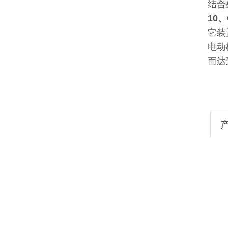
结合
10
它装
电动
而达