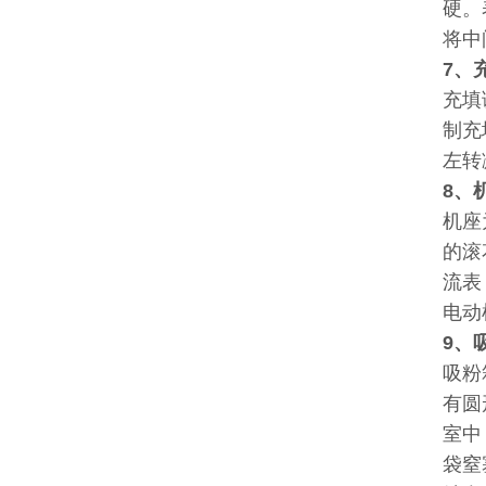
硬。
将中
7、
充填
制充
左转
8、
机座
的滚
流表
电动
9、
吸粉
有圆
室中
袋窒