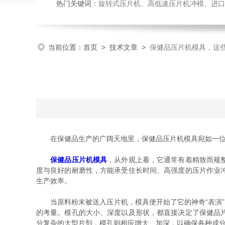
热门关键词：
旋转式压片机、高低速压片机冲模、进口
当前位置：
首页
>
技术文章
>
保健品压片机模具，这
在保健品生产的广阔天地里，保健品压片机模具宛如一位默
保健品压片机模具
，从外观上看，它通常有着精致而规
度与良好的耐磨性，方能承受住长时间、高强度的压片作业
生产效率。
当原料粉末被送入压片机，模具便开始了它的神奇“表演”
的考量。模孔的大小、深度以及形状，都直接决定了保健品
分复杂的大型片剂，模孔则相应增大、加深，以确保各种成