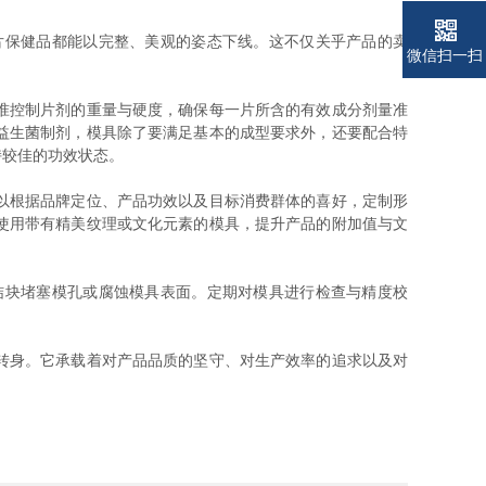
保健品都能以完整、美观的姿态下线。这不仅关乎产品的卖
电话
电话
微信扫一扫
准控制片剂的重量与硬度，确保每一片所含的有效成分剂量准
益生菌制剂，模具除了要满足基本的成型要求外，还要配合特
持较佳的功效状态。
以根据品牌定位、产品功效以及目标消费群体的喜好，定制形
使用带有精美纹理或文化元素的模具，提升产品的附加值与文
块堵塞模孔或腐蚀模具表面。定期对模具进行检查与精度校
转身。它承载着对产品品质的坚守、对生产效率的追求以及对