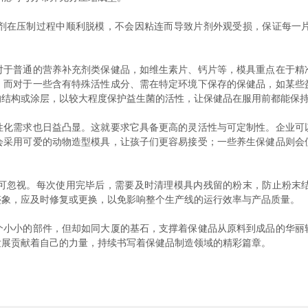
在压制过程中顺利脱模，不会因粘连而导致片剂外观受损，保证每一片
普通的营养补充剂类保健品，如维生素片、钙片等，模具重点在于精
。而对于一些含有特殊活性成分、需在特定环境下保存的保健品，如某些
的结构或涂层，以较大程度保护益生菌的活性，让保健品在服用前都能保
需求也日益凸显。这就要求它具备更高的灵活性与可定制性。企业可
会采用可爱的动物造型模具，让孩子们更容易接受；一些养生保健品则会
忽视。每次使用完毕后，需要及时清理模具内残留的粉末，防止粉末结
迹象，应及时修复或更换，以免影响整个生产线的运行效率与产品质量。
小的部件，但却如同大厦的基石，支撑着保健品从原料到成品的华丽
发展贡献着自己的力量，持续书写着保健品制造领域的精彩篇章。