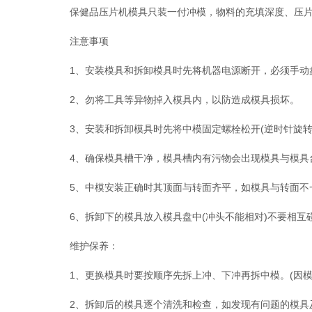
保健品压片机模具只装一付冲模，物料的充填深度、压片厚
注意事项
1、安装模具和拆卸模具时先将机器电源断开，必须手动
2、勿将工具等异物掉入模具内，以防造成模具损坏。
3、安装和拆卸模具时先将中模固定螺栓松开(逆时针旋转
4、确保模具槽干净，模具槽内有污物会出现模具与模具
5、中模安装正确时其顶面与转面齐平，如模具与转面不
6、拆卸下的模具放入模具盘中(冲头不能相对)不要相互
维护保养：
1、更换模具时要按顺序先拆上冲、下冲再拆中模。(因模
2、拆卸后的模具逐个清洗和检查，如发现有问题的模具