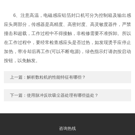
6、注意高温，电磁感应铝箔封口机可分为控制箱及输出感
应头两部分，传感器是高精度、高密封度、高灵敏度器件，严禁
撞击和超载，工作过程中不得接触，非检修需要不准拆卸。所以
在工作过程中，要经常检查感应头是否过热，如发现烫手应停止
加热，带冷却后再工作(可以不断电源)，绿色指示灯请勿按启动
按钮，以免触发。
上一篇：
解析数粒机的性能特征有哪些？
下一篇：
使用脉冲反吹吸尘器处理有哪些益处？
咨询热线