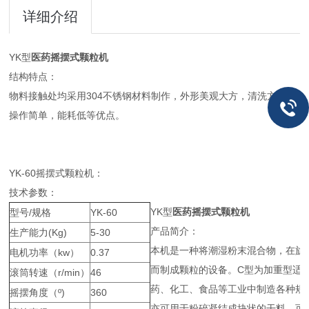
详细介绍
YK型
医药摇摆式颗粒机
结构特点：
物料接触处均采用304不锈钢材料制作，外形美观大方，清洗方便，
操作简单，能耗低等优点。
YK-60摇摆式颗粒机：
技术参数：
YK型
医药摇摆式颗粒机
型号/规格
YK-60
产品简介：
生产能力(Kg)
5-30
本机是一种将潮湿粉末混合物，在旋
电机功率（kw）
0.37
而制成颗粒的设备。C型为加重型适
滚筒转速（r/min）
46
药、化工、食品等工业中制造各种规
摇摆角度（º)
360
亦可用于粉碎凝结成块状的干料。可