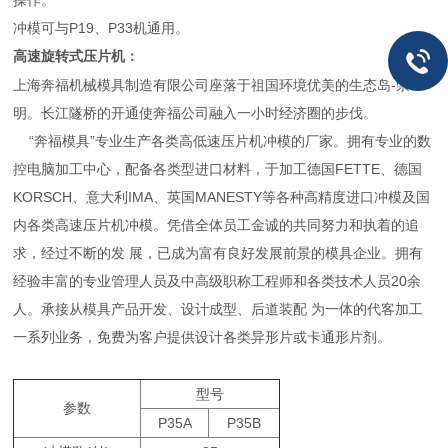
操作。
冲模可与P19、P33机通用。
高速旋转式压片机
：
上海奔福机械模具制造有限公司座落于祖国环境优美的生态岛-崇
明。长江隧桥的开通使奔福公司融入一小时经济圈的步伐。
“奔福模具”专业生产各类高低速压片机冲模的厂家。拥有专业的数
控电脑加工中心，配备各类型进口材料，于加工德国FETTE、德国
KORSCH、意大利IMA、英国MANESTY等各种高精度进口冲模及国
内各类高速压片机冲模。凭借全体员工金诚的共同努力和执着的追
求，经过不断的发 展，已成为富有良好发展前景的模具企业。拥有
经验丰富的专业管理人员及中高级职称工程师和各类技术人员20余
人。承接从模具产品开发、设计成型、后道装配 为一体的代客加工
一系列业务，免费为客户提供设计各类异形片或卡通形片剂。
型号
参数
P35A
P35B