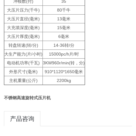
冲模数(付)
35
大压片压力(千牛)
80千牛
大压片直径(毫米)
13毫米
大充填深度(毫米)
15毫米
大压片厚度(毫米)
6毫米
转盘转速(转/分)
14-36转/分
大生产能力(片/小时)
15000pc/h片/时
电动机功率(千瓦)
3KW960r/min(转，分)
外形尺寸(毫米)
910*1120*1650毫米
主机重量(公斤)
2200kg
不锈钢高速旋转式压片机
产品咨询