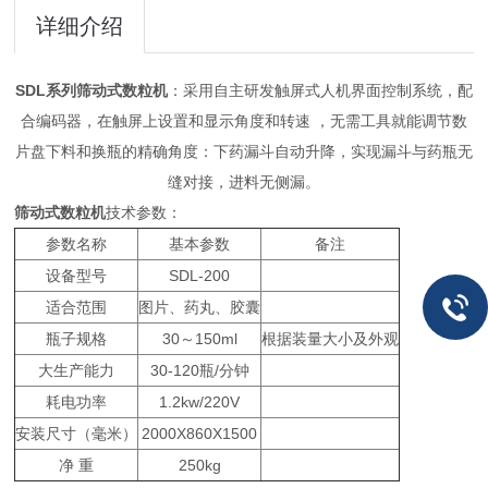
详细介绍
SDL系列筛动式数粒机
：采用自主研发触屏式人机界面控制系统，配
合编码器，在触屏上设置和显示角度和转速 ，无需工具就能调节数
片盘下料和换瓶的精确角度：下药漏斗自动升降，实现漏斗与药瓶无
缝对接，进料无侧漏。
筛动式数粒机
技术参数：
参数名称
基本参数
备注
设备型号
SDL-200
适合范围
图片、药丸、胶囊
瓶子规格
30～150ml
根据装量大小及外观
大生产能力
30-120瓶/分钟
耗电功率
1.2kw/220V
安装尺寸（毫米）
2000X860X1500
净 重
250kg