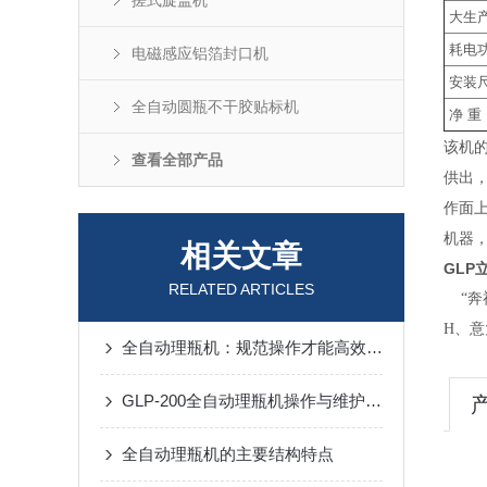
搓式旋盖机
大生
耗电
电磁感应铝箔封口机
安装
全自动圆瓶不干胶贴标机
净
重
该机
查看全部产品
供出
作面
机器
相关文章
GLP
RELATED ARTICLES
“奔福
H、意
全自动理瓶机：规范操作才能高效运行
GLP-200全自动理瓶机操作与维护指南
全自动理瓶机的主要结构特点