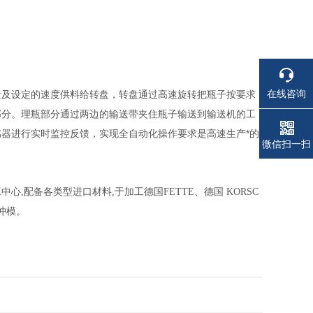
在线咨询
量及设定的速度供料给转盘，转盘通过高速旋转把瓶子按要求
部分。理瓶部分通过两边的输送带夹住瓶子输送到输送机的工
器进行实时监控反馈，实现全自动化操作要求是高速生产*的
电话
电话
微信扫一扫
配备各类型进口材料,于加工德国FETTE、德国 KORSC
冲模。