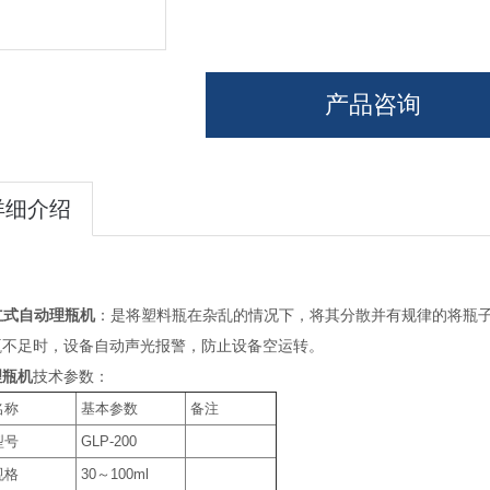
产品咨询
详细介绍
立式自动理瓶机
：是将塑料瓶在杂乱的情况下，将其分散并有规律的将瓶
瓶不足时，设备自动声光报警，防止设备空运转。
理瓶机
技术参数：
名称
基本参数
备注
型号
GLP-200
规格
30
～
100ml