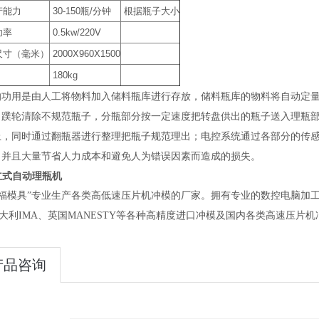
产能力
30-150
瓶
/
分钟
根据瓶子大小
功率
0.5kw/220V
尺寸（毫米）
2000X960X1500
180kg
的功用是由人工将物料加入储料瓶库进行存放，储料瓶库的物料将自动定
，蹼轮清除不规范瓶子，分瓶部分按一定速度把转盘供出的瓶子送入理瓶
上，同时通过翻瓶器进行整理把瓶子规范理出；电控系统通过各部分的传感
，并且大量节省人力成本和避免人为错误因素而造成的损失。
立式自动理瓶机
模具”专业生产各类高低速压片机冲模的厂家。拥有专业的数控电脑加工中心,
大利IMA、英国MANESTY等各种高精度进口冲模及国内各类高速压片机
产品咨询