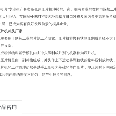
模具”专业生产各类高低速压片机冲模的厂家。拥有专业的数控电脑加工中心
意大利IMA、英国MANESTY等各种高精度进口冲模及国内各类高速压
发 展，已成为富有良好发展前景的模具企业。
压片机冲头厂家
机主要用于制药工业的片剂工艺研究。压片机将颗粒状物压制成直径不大于
生产设备。
粒或粉状物料置于模孔内由冲头压制成片剂的机器称为压片机。
的压片机是由一副冲模组成，冲头作上下运动将颗粒状的物料压制成片状
压片机的工作原理仍然是以手工压模为基础的单向压片，即压片时下冲固
造成片剂内部的密度不均匀，易产生裂片等问题。
产品咨询