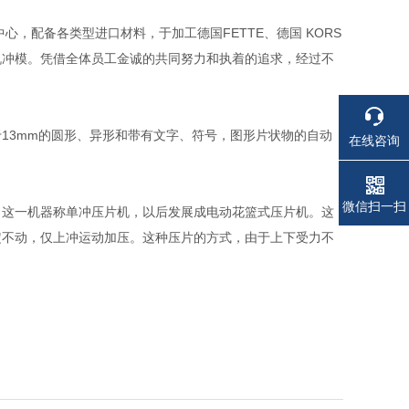
，配备各类型进口材料，于加工德国FETTE、德国 KORS
片机冲模。凭借全体员工金诚的共同努力和执着的追求，经过不
13mm的圆形、异形和带有文字、符号，图形片状物的自动
在线咨询
电话
电话
微信扫一扫
，这一机器称单冲压片机，以后发展成电动花篮式压片机。这
定不动，仅上冲运动加压。这种压片的方式，由于上下受力不