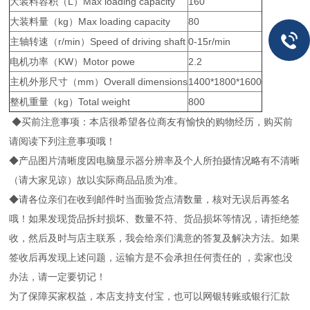
大装料容积（L）Max loading capacity
160
大装料量（kg）Max loading capacity
80
主轴转速（r/min）Speed of driving shaft
0-15r/min
电机功率（KW）Motor powe
2.2
主机外形尺寸（mm）Overall dimensions
1400*1800*1600
整机重量（kg）Total weight
800
◆买前注意事项：本店很希望各位商友有愉快的购物经历，购买前
请阅读下列注意事项哦！
◆产品图片清晰度因电脑显示器分辨率及个人所拍摄情况略有不清晰
（请大家见谅）故以实际商品品质为准。
◆请各位亲们在收到邮件时当面验货点清数量，核对无误后再签名
哦！如果发现货品拆封损坏、数量不符、货品损坏等情况，请拒绝签
收，然后及时与店主联系，我会给亲们满意的答复及解决方法。如果
签收后再发现上述问题，运输方是不会承担任何责任的 ，卖家也没
办法，请一定要切记！
为了保障买家权益，本店支持支付宝，也可以网银转账或银行汇款