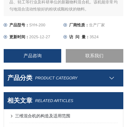
品、轻工等行业及科研单位的新颖物料混合机。该机能非常均
匀地混合流动性较好的粉状或颗粒状的物料。
物料无离心力作用，无比重偏析及分层、积聚现象，各组分可
悬殊的重量比，混合率达99.9%以上，是目前各种混合机种的
产品型号：
SYH-200
厂商性质：
生产厂家
一种较理想产品。
更新时间：
2025-12-27
访 问 量：
3524
产品咨询
联系我们
产品分类
PRODUCT CATEGORY
相关文章
RELATED ARTICLES
三维混合机的构造及适用范围